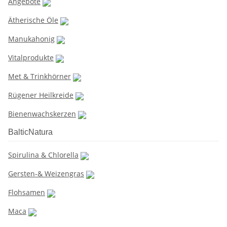
Angebote
Ätherische Öle
Manukahonig
Vitalprodukte
Met & Trinkhörner
Rügener Heilkreide
Bienenwachskerzen
BalticNatura
Spirulina & Chlorella
Gersten-& Weizengras
Flohsamen
Maca