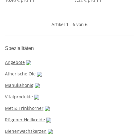
10,46 € pro 1 l
7,32 € pro 1 l
Artikel 1 - 6 von 6
Spezialitäten
Angebote
Ätherische Öle
Manukahonig
Vitalprodukte
Met & Trinkhörner
Rügener Heilkreide
Bienenwachskerzen