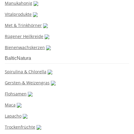
Manukahonig
Vitalprodukte
Met & Trinkhörner
Rügener Heilkreide
Bienenwachskerzen
BalticNatura
Spirulina & Chlorella
Gersten-& Weizengras
Flohsamen
Maca
Lapacho
Trockenfrüchte