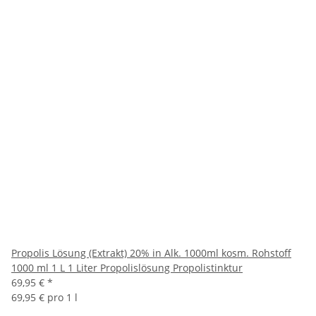
Propolis Lösung (Extrakt) 20% in Alk. 1000ml kosm. Rohstoff
1000 ml 1 L 1 Liter Propolislösung Propolistinktur
69,95 €
*
69,95 € pro 1 l