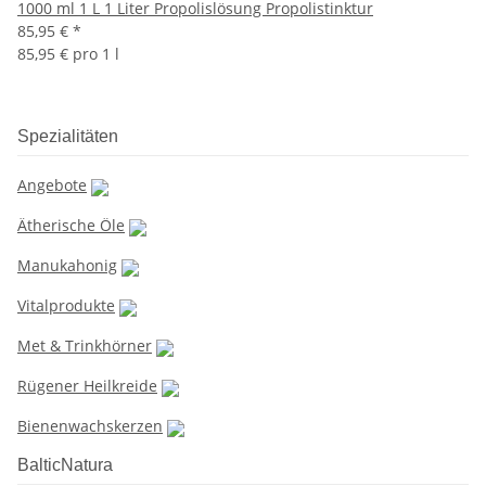
1000 ml 1 L 1 Liter Propolislösung Propolistinktur
85,95 €
*
85,95 € pro 1 l
Spezialitäten
Angebote
Ätherische Öle
Manukahonig
Vitalprodukte
Met & Trinkhörner
Rügener Heilkreide
Bienenwachskerzen
BalticNatura