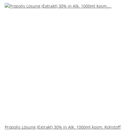
Propolis Lösung (Extrakt) 30% in Alk. 1000ml kosm. Rohstoff