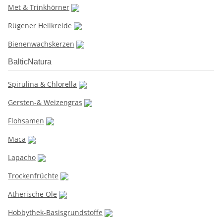
Met & Trinkhörner
Rügener Heilkreide
Bienenwachskerzen
BalticNatura
Spirulina & Chlorella
Gersten-& Weizengras
Flohsamen
Maca
Lapacho
Trockenfrüchte
Ätherische Öle
Hobbythek-Basisgrundstoffe