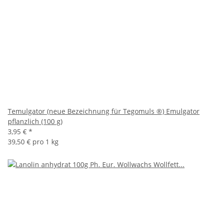
Temulgator (neue Bezeichnung für Tegomuls ®) Emulgator
pflanzlich (100 g)
3,95 €
*
39,50 € pro 1 kg