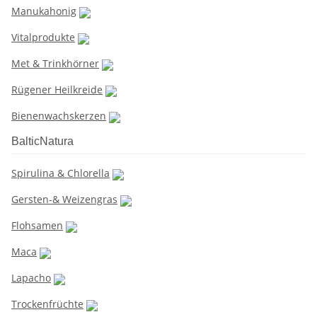
Manukahonig
Vitalprodukte
Met & Trinkhörner
Rügener Heilkreide
Bienenwachskerzen
BalticNatura
Spirulina & Chlorella
Gersten-& Weizengras
Flohsamen
Maca
Lapacho
Trockenfrüchte