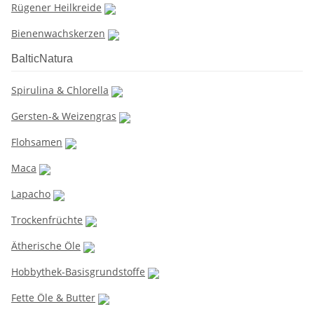
Rügener Heilkreide
Bienenwachskerzen
BalticNatura
Spirulina & Chlorella
Gersten-& Weizengras
Flohsamen
Maca
Lapacho
Trockenfrüchte
Ätherische Öle
Hobbythek-Basisgrundstoffe
Fette Öle & Butter