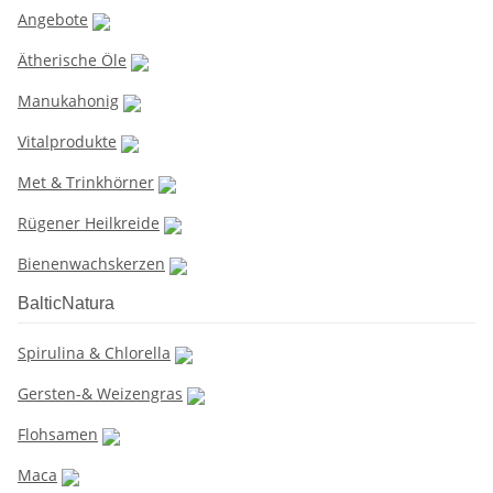
Angebote
Ätherische Öle
Manukahonig
Vitalprodukte
Met & Trinkhörner
Rügener Heilkreide
Bienenwachskerzen
BalticNatura
Spirulina & Chlorella
Gersten-& Weizengras
Flohsamen
Maca