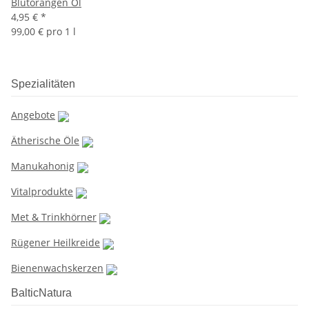
Blutorangen Öl
4,95 €
*
99,00 € pro 1 l
Spezialitäten
Angebote
Ätherische Öle
Manukahonig
Vitalprodukte
Met & Trinkhörner
Rügener Heilkreide
Bienenwachskerzen
BalticNatura