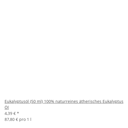
Eukalyptusöl (50 ml) 100% naturreines ätherisches Eukalyptus
Öl
4,39 €
*
87,80 € pro 1 l