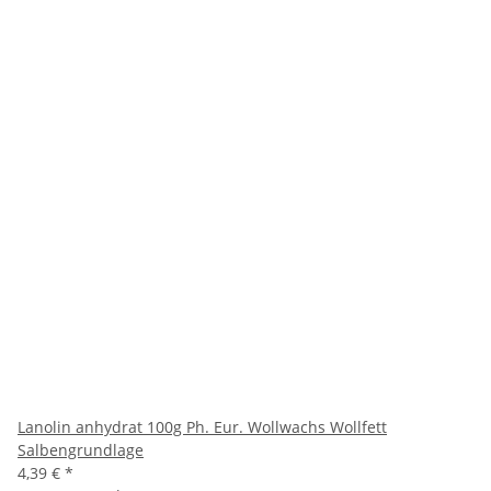
Lanolin anhydrat 100g Ph. Eur. Wollwachs Wollfett
Salbengrundlage
4,39 €
*