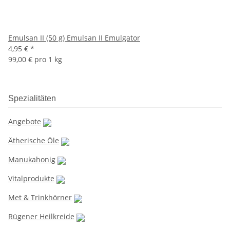
Emulsan II (50 g) Emulsan II Emulgator
4,95 €
*
99,00 € pro 1 kg
Spezialitäten
Angebote
Ätherische Öle
Manukahonig
Vitalprodukte
Met & Trinkhörner
Rügener Heilkreide