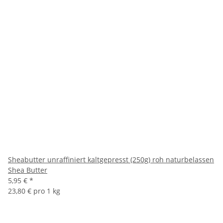
Sheabutter unraffiniert kaltgepresst (250g) roh naturbelassen
Shea Butter
5,95 €
*
23,80 € pro 1 kg