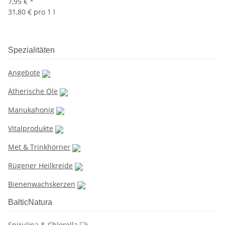
7,95 €
*
31,80 € pro 1 l
Spezialitäten
Angebote
Ätherische Öle
Manukahonig
Vitalprodukte
Met & Trinkhörner
Rügener Heilkreide
Bienenwachskerzen
BalticNatura
Spirulina & Chlorella