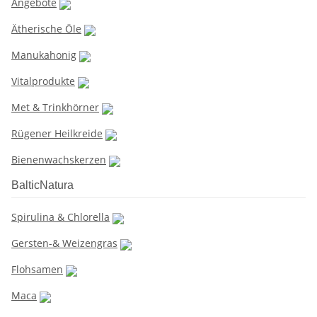
Angebote
Ätherische Öle
Manukahonig
Vitalprodukte
Met & Trinkhörner
Rügener Heilkreide
Bienenwachskerzen
BalticNatura
Spirulina & Chlorella
Gersten-& Weizengras
Flohsamen
Maca