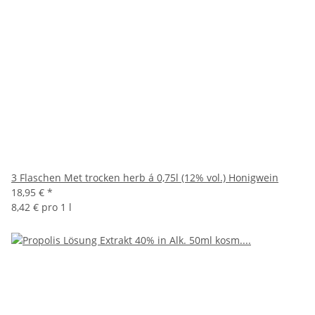
3 Flaschen Met trocken herb á 0,75l (12% vol.) Honigwein
18,95 €
*
8,42 € pro 1 l