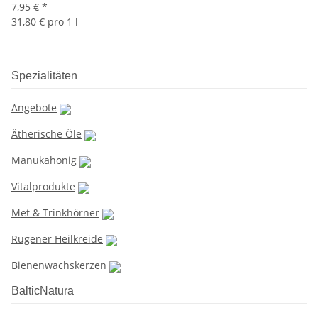
7,95 €
*
31,80 € pro 1 l
Spezialitäten
Angebote
Ätherische Öle
Manukahonig
Vitalprodukte
Met & Trinkhörner
Rügener Heilkreide
Bienenwachskerzen
BalticNatura