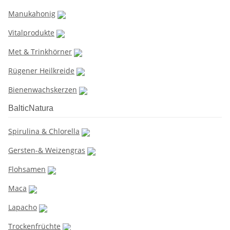
Manukahonig
Vitalprodukte
Met & Trinkhörner
Rügener Heilkreide
Bienenwachskerzen
BalticNatura
Spirulina & Chlorella
Gersten-& Weizengras
Flohsamen
Maca
Lapacho
Trockenfrüchte