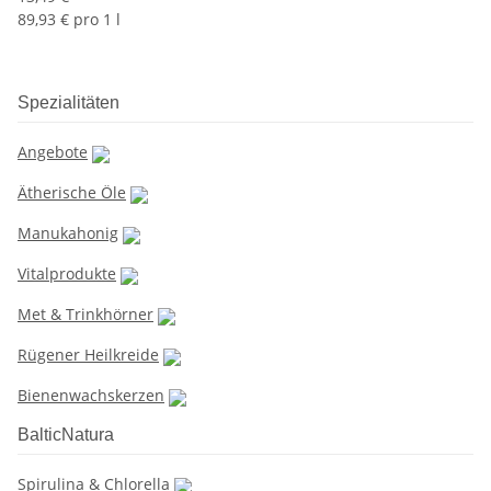
89,93 € pro 1 l
Spezialitäten
Angebote
Ätherische Öle
Manukahonig
Vitalprodukte
Met & Trinkhörner
Rügener Heilkreide
Bienenwachskerzen
BalticNatura
Spirulina & Chlorella