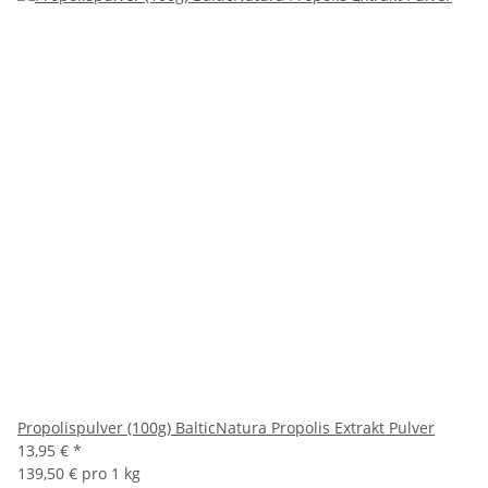
Propolispulver (100g) BalticNatura Propolis Extrakt Pulver
13,95 €
*
139,50 € pro 1 kg