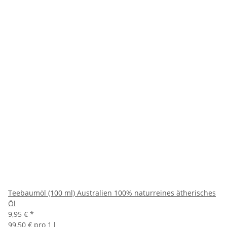
Teebaumöl (100 ml) Australien 100% naturreines ätherisches
Öl
9,95 €
*
99,50 € pro 1 l