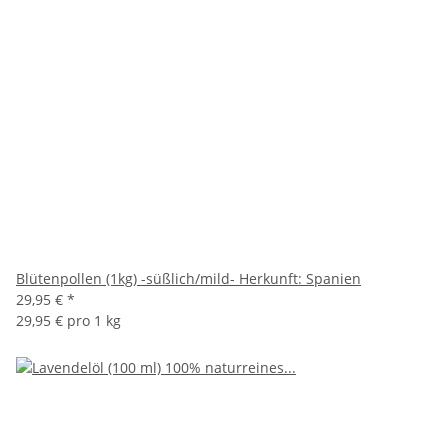
Blütenpollen (1kg) -süßlich/mild- Herkunft: Spanien
29,95 €
*
29,95 € pro 1 kg