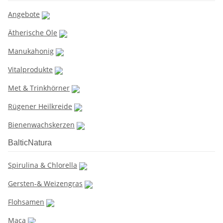
Angebote
Ätherische Öle
Manukahonig
Vitalprodukte
Met & Trinkhörner
Rügener Heilkreide
Bienenwachskerzen
BalticNatura
Spirulina & Chlorella
Gersten-& Weizengras
Flohsamen
Maca