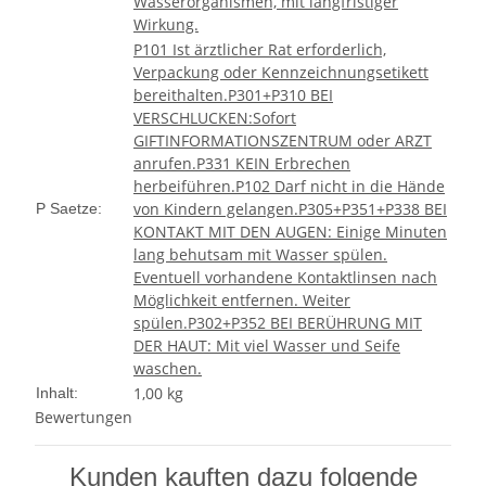
Wasserorganismen, mit langfristiger
Wirkung.
P101 Ist ärztlicher Rat erforderlich,
Verpackung oder Kennzeichnungsetikett
bereithalten.
P301+P310 BEI
VERSCHLUCKEN:Sofort
GIFTINFORMATIONSZENTRUM oder ARZT
anrufen.
P331 KEIN Erbrechen
herbeiführen.
P102 Darf nicht in die Hände
von Kindern gelangen.
P305+P351+P338 BEI
P Saetze:
KONTAKT MIT DEN AUGEN: Einige Minuten
lang behutsam mit Wasser spülen.
Eventuell vorhandene Kontaktlinsen nach
Möglichkeit entfernen. Weiter
spülen.
P302+P352 BEI BERÜHRUNG MIT
DER HAUT: Mit viel Wasser und Seife
waschen.
1,00 kg
Inhalt:
Bewertungen
Kunden kauften dazu folgende