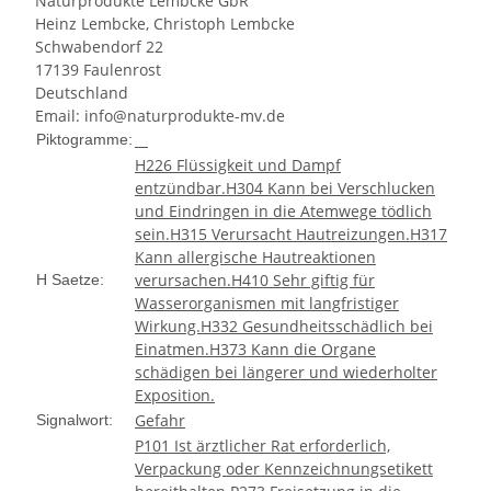
Naturprodukte Lembcke GbR
Heinz Lembcke, Christoph Lembcke
Schwabendorf 22
17139 Faulenrost
Deutschland
Email: info@naturprodukte-mv.de
Piktogramme:
H226 Flüssigkeit und Dampf
entzündbar.
H304 Kann bei Verschlucken
und Eindringen in die Atemwege tödlich
sein.
H315 Verursacht Hautreizungen.
H317
Kann allergische Hautreaktionen
verursachen.
H410 Sehr giftig für
H Saetze:
Wasserorganismen mit langfristiger
Wirkung.
H332 Gesundheitsschädlich bei
Einatmen.
H373 Kann die Organe
schädigen bei längerer und wiederholter
Exposition.
Gefahr
Signalwort:
P101 Ist ärztlicher Rat erforderlich,
Verpackung oder Kennzeichnungsetikett