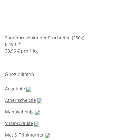
Sanddorn-Holunder Früchtetee (250g)
8,49 €
*
33,96 € pro 1 kg
Spezialitäten
Angebote
Ätherische Öle
Manukahonig
Vitalprodukte
Met & Trinkhörner