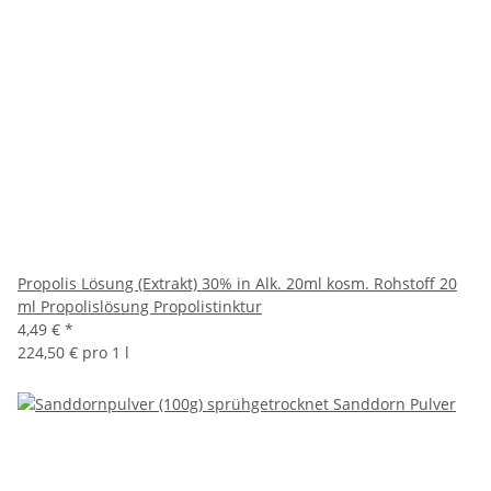
Propolis Lösung (Extrakt) 30% in Alk. 20ml kosm. Rohstoff 20
ml Propolislösung Propolistinktur
4,49 €
*
224,50 € pro 1 l