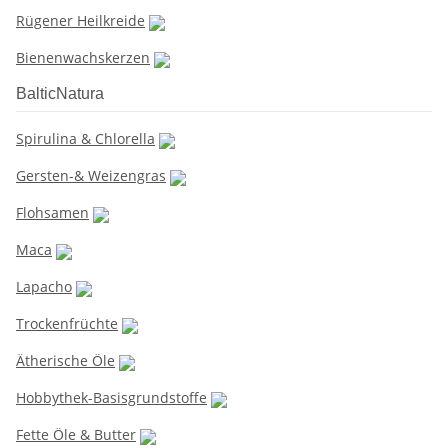
Rügener Heilkreide
Bienenwachskerzen
BalticNatura
Spirulina & Chlorella
Gersten-& Weizengras
Flohsamen
Maca
Lapacho
Trockenfrüchte
Ätherische Öle
Hobbythek-Basisgrundstoffe
Fette Öle & Butter