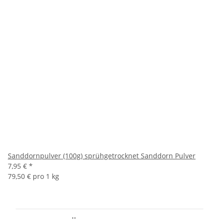
Sanddornpulver (100g) sprühgetrocknet Sanddorn Pulver
7,95 €
*
79,50 € pro 1 kg