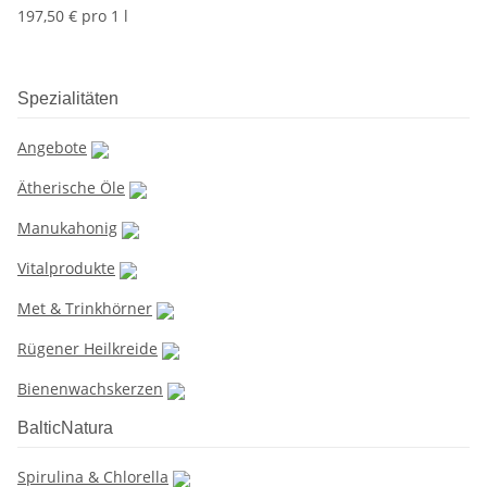
197,50 € pro 1 l
Spezialitäten
Angebote
Ätherische Öle
Manukahonig
Vitalprodukte
Met & Trinkhörner
Rügener Heilkreide
Bienenwachskerzen
BalticNatura
Spirulina & Chlorella