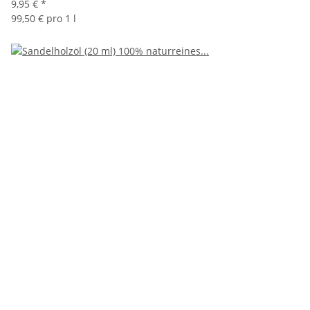
9,95 €
*
99,50 € pro 1 l