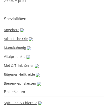
299,50 € pro 1 l
Spezialitäten
Angebote
Ätherische Öle
Manukahonig
Vitalprodukte
Met & Trinkhörner
Rügener Heilkreide
Bienenwachskerzen
BalticNatura
Spirulina & Chlorella