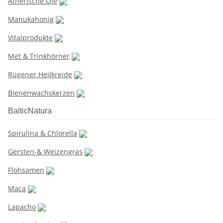
Ätherische Öle
Manukahonig
Vitalprodukte
Met & Trinkhörner
Rügener Heilkreide
Bienenwachskerzen
BalticNatura
Spirulina & Chlorella
Gersten-& Weizengras
Flohsamen
Maca
Lapacho