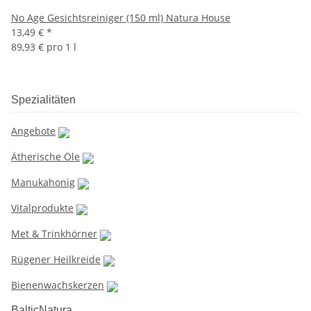
No Age Gesichtsreiniger (150 ml) Natura House
13,49 €
*
89,93 € pro 1 l
Spezialitäten
Angebote
Ätherische Öle
Manukahonig
Vitalprodukte
Met & Trinkhörner
Rügener Heilkreide
Bienenwachskerzen
BalticNatura