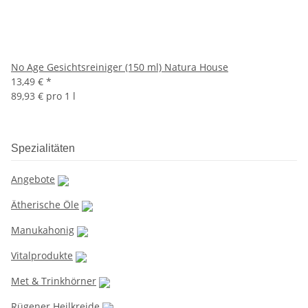
No Age Gesichtsreiniger (150 ml) Natura House
13,49 €
*
89,93 € pro 1 l
Spezialitäten
Angebote
Ätherische Öle
Manukahonig
Vitalprodukte
Met & Trinkhörner
Rügener Heilkreide