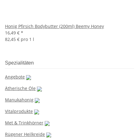
Honig Pfirsich Bodybutter (200ml) Beemy Honey
16,49 €
*
82,45 € pro 1 l
Spezialitäten
Angebote
Ätherische Öle
Manukahonig
Vitalprodukte
Met & Trinkhörner
Rügener Heilkreide