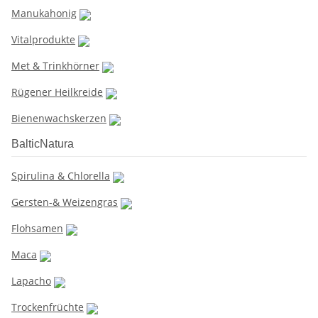
Manukahonig
Vitalprodukte
Met & Trinkhörner
Rügener Heilkreide
Bienenwachskerzen
BalticNatura
Spirulina & Chlorella
Gersten-& Weizengras
Flohsamen
Maca
Lapacho
Trockenfrüchte