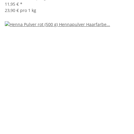
11,95 €
*
23,90 € pro 1 kg