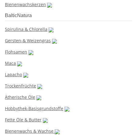
Bienenwachskerzen
BalticNatura
Spirulina & Chlorella
Gersten-& Weizengras
Flohsamen
Maca
Lapacho
Trockenfrüchte
Ätherische Öle
Hobbythek-Basisgrundstoffe
Fette Öle & Butter
Bienenwachs & Wachse