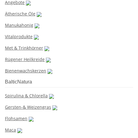
Angebote
Ätherische Öle
Manukahonig
Vitalprodukte
Met & Trinkhörner
Rügener Heilkreide
Bienenwachskerzen
BalticNatura
Spirulina & Chlorella
Gersten-& Weizengras
Flohsamen
Maca