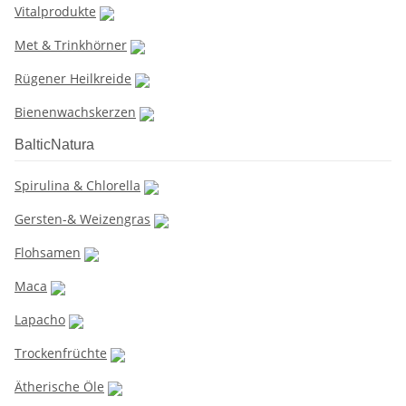
Vitalprodukte
Met & Trinkhörner
Rügener Heilkreide
Bienenwachskerzen
BalticNatura
Spirulina & Chlorella
Gersten-& Weizengras
Flohsamen
Maca
Lapacho
Trockenfrüchte
Ätherische Öle