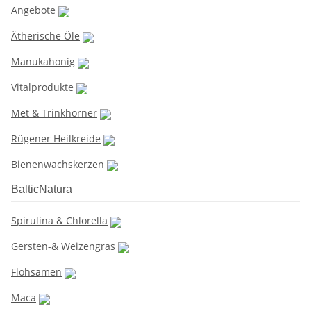
Angebote
Ätherische Öle
Manukahonig
Vitalprodukte
Met & Trinkhörner
Rügener Heilkreide
Bienenwachskerzen
BalticNatura
Spirulina & Chlorella
Gersten-& Weizengras
Flohsamen
Maca