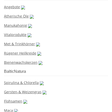
Angebote
Ätherische Öle
Manukahonig
Vitalprodukte
Met & Trinkhörner
Rügener Heilkreide
Bienenwachskerzen
BalticNatura
Spirulina & Chlorella
Gersten-& Weizengras
Flohsamen
Maca