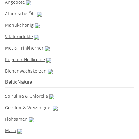
Angebote
Ätherische Öle
Manukahonig
Vitalprodukte
Met & Trinkhörner
Rügener Heilkreide
Bienenwachskerzen
BalticNatura
Spirulina & Chlorella
Gersten-& Weizengras
Flohsamen
Maca