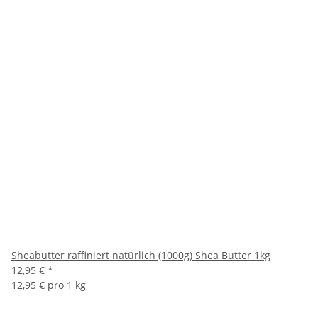
Sheabutter raffiniert natürlich (1000g) Shea Butter 1kg
12,95 €
*
12,95 € pro 1 kg