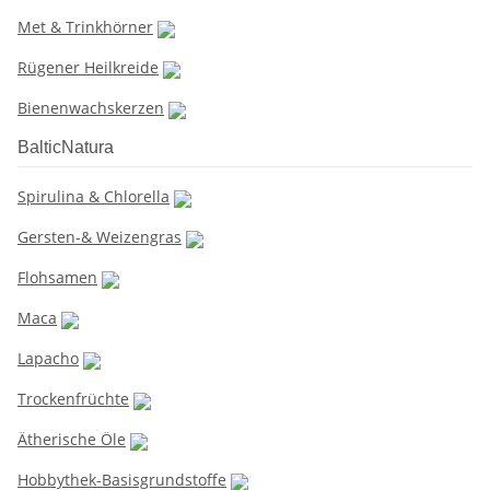
Met & Trinkhörner
Rügener Heilkreide
Bienenwachskerzen
BalticNatura
Spirulina & Chlorella
Gersten-& Weizengras
Flohsamen
Maca
Lapacho
Trockenfrüchte
Ätherische Öle
Hobbythek-Basisgrundstoffe