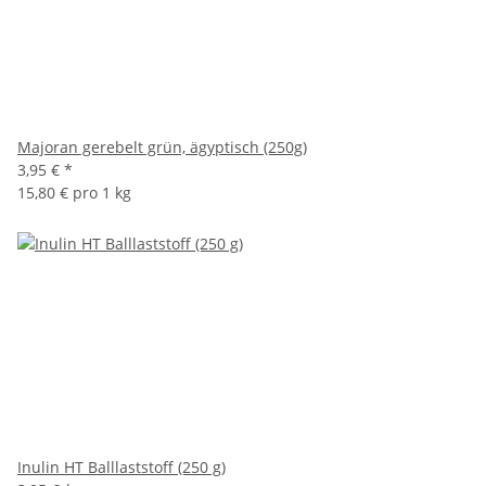
Majoran gerebelt grün, ägyptisch (250g)
3,95 €
*
15,80 € pro 1 kg
Inulin HT Balllaststoff (250 g)