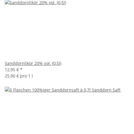
Sanddornlikör 20% vol. (0,5l)
12,95 €
*
25,90 € pro 1 l