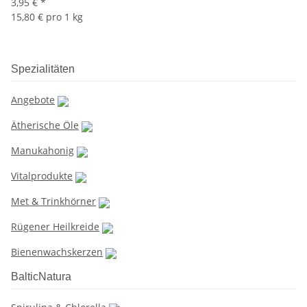
3,95 €
*
15,80 € pro 1 kg
Spezialitäten
Angebote
Ätherische Öle
Manukahonig
Vitalprodukte
Met & Trinkhörner
Rügener Heilkreide
Bienenwachskerzen
BalticNatura