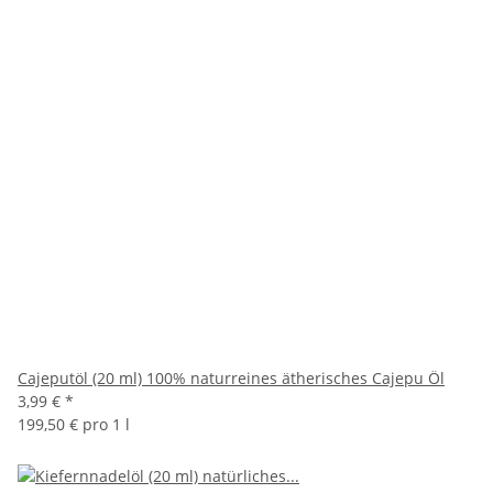
Cajeputöl (20 ml) 100% naturreines ätherisches Cajepu Öl
3,99 €
*
199,50 € pro 1 l