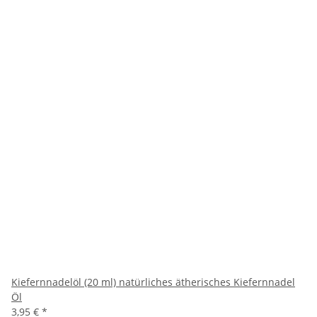
Kiefernnadelöl (20 ml) natürliches ätherisches Kiefernnadel
Öl
3,95 €
*